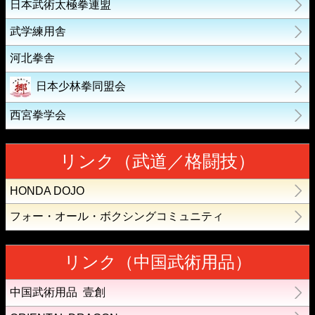
日本武術太極拳連盟
武学練用舎
河北拳舎
日本少林拳同盟会
西宮拳学会
リンク（武道／格闘技）
HONDA DOJO
フォー・オール・ボクシングコミュニティ
リンク（中国武術用品）
中国武術用品 壹創