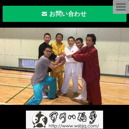
T
o
お問い合わせ
g
g
l
e
n
a
v
i
g
a
t
i
o
n