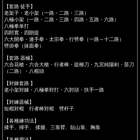
【套路 徒手】
老架子・老小架（一路・二路・三路）
八極小架（一路・二路・三路・四路・五路・六路）
八極拳単打
四郎寛・四朗提
六大開拳・連手拳・太宗拳・行劈拳（一路～十二路）
劈掛拳（抹面拳）
【套路 器械】
六合花槍・六合大槍・行者棒・提柳刀・九宮純陽剣・苗刀
（二路）・八棍頭
【対錬套路 】
老小架対錬・八極拳対打・六肘頭・扶手一路
【対練器械】
短棍対棍 行者棒対棍 劈杆子
【各種練功法】
揉手、掃手、 揉腿、三靠臂、貼山靠、胸靠
【各種用法】