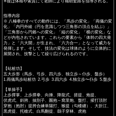
✳︎後は体格や素質にて老師により補助套路を指導される。
指導内容
※ 八極拳のすべての動作には、「馬歩の変化」「両儀の変
化」「内円外綾（円を意識しつつ三角形の頂点を結ぶ）」
「三角形から円錐への変化」「縦の変化」「横の変化」な
どが内包されています。これらの要素から「体幹の四大発
力」と「六大開」が生まれ、「六力合一」となって威力を
発揮します。そして、技法の変化は球体のように立体的に
展開され、技撃として繰り広げられるのです。
【站桩功】
五大歩形（馬歩、弓歩、四六歩、独立歩～仆歩、盤歩）
1.両儀馬歩站桩功 2.弓歩 3.四六歩 4.独立歩〜仆歩 5.盤歩
【単操手】
上歩撑掌、上歩撑拳、向捶、降龍式、搓提、炮提、
伏虎式、斜胯、抽別子、圏抱～窩里炮、盤打、攉打頂肘
穿抱（抱肘）提胯合練単陽打、猴提（勾楼纏）、大折江、
黒虎提、托槍式、白馬翻提、鷂子穿林、虎抱