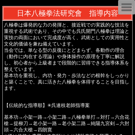
T
o
日本八極拳法研究會 指導内容
g
g
l
八極拳は爆発的な力の発揮と、接近戦での実践的な技法を
e
重視する武術であり、その中でも呉氏開門八極拳は理論と
n
a
実技の両面において完成度が高く、武術としての実用性と
v
文化的価値を兼ね備えています。
i
当会では、単なる型の反復にとどまらず、各動作の理合
g
a
（動作に内在する理論）や身体操作の原理を丁寧に解説
t
し、初心者から上級者まで段階的に習得できる指導体系を
i
o
整えています。
n
基本功を重視し、内功・発力・歩法などの根幹をしっかり
と築くことで、真に活きた八極拳を体得することを目指し
ます。
【伝統的な指導順】✳︎呉連枝老師指導案
基本功→小架一路→小架二路→八極拳単打→対打→六合花
槍→提柳刀→老小架一路→老小架二路→純陽九宮剣→六肘
頭→六合大槍→四朗寛