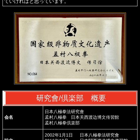
ていければと思っています。
研究會/倶楽部 概要
日本八極拳法研究會
会名
孟村八極拳 日本关西渡边博文传習館
孟村八極拳倶楽部
2002年1月1日 日本八極拳法研究會