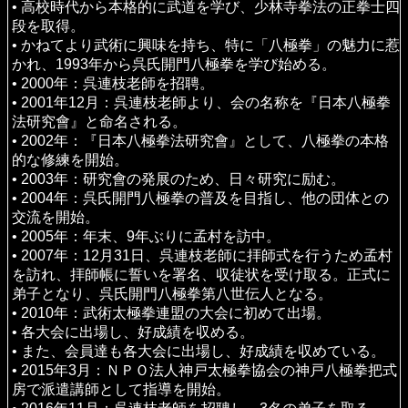
• 高校時代から本格的に武道を学び、少林寺拳法の正拳士四
段を取得。
• かねてより武術に興味を持ち、特に「八極拳」の魅力に惹
かれ、1993年から呉氏開門八極拳を学び始める。
• 2000年：呉連枝老師を招聘。
• 2001年12月：呉連枝老師より、会の名称を『日本八極拳
法研究會』と命名される。
• 2002年：『日本八極拳法研究會』として、八極拳の本格
的な修練を開始。
• 2003年：研究會の発展のため、日々研究に励む。
• 2004年：呉氏開門八極拳の普及を目指し、他の団体との
交流を開始。
• 2005年：年末、9年ぶりに孟村を訪中。
• 2007年：12月31日、呉連枝老師に拝師式を行うため孟村
を訪れ、拝師帳に誓いを署名、収徒状を受け取る。正式に
弟子となり、呉氏開門八極拳第八世伝人となる。
• 2010年：武術太極拳連盟の大会に初めて出場。
• 各大会に出場し、好成績を収める。
• また、会員達も各大会に出場し、好成績を収めている。
• 2015年3月：ＮＰＯ法人神戸太極拳協会の神戸八極拳把式
房で派遣講師として指導を開始。