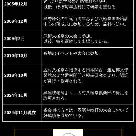
9年ぶりに学習のため孟村を訪中。
2005年12月
以後、ほぼ毎年孟村にて研鑽を重ねる
呉秀峰公の生誕百周年および八極拳国際培訓
2006年12月
中心の落成式に参加するため、孟村へ訪中。
武術太極拳の大会に参加。
2009年2月
以後、毎年継続して出場している。
各地のイベントや大会に参加。
2010年10月
孟村八極拳を指導する日本関西・渡辺博文伝
2016年10月
習館および孟村開門八極拳研究会より、認証
が発行・授与される。
呉連枝老師より、孟村八極拳倶楽部の発足を
2024年11月
許可される。
各会員の方々は、表演や散打の大会において
2024年11月現在
好成績を収めている。