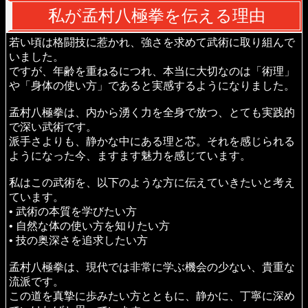
私が孟村八極拳を伝える理由
若い頃は格闘技に惹かれ、強さを求めて武術に取り組んで
いました。
ですが、年齢を重ねるにつれ、本当に大切なのは「術理」
や「身体の使い方」であると実感するようになりました。
孟村八極拳は、内から湧く力を全身で放つ、とても実践的
で深い武術です。
派手さよりも、静かな中にある理と芯。それを感じられる
ようになった今、ますます魅力を感じています。
私はこの武術を、以下のような方に伝えていきたいと考え
ています。
• 武術の本質を学びたい方
• 自然な体の使い方を知りたい方
• 技の奥深さを追求したい方
孟村八極拳は、現代では非常に学ぶ機会の少ない、貴重な
流派です。
この道を真摯に歩みたい方とともに、静かに、丁寧に深め