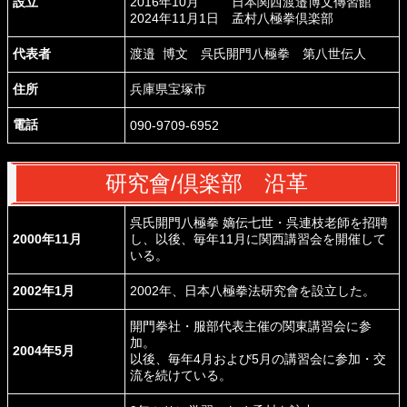
設立
2016年10月 日本関西渡邉博文傳習館
2024年11月1日 孟村八極拳倶楽部
代表者
渡邉 博文 呉氏開門八極拳 第八世伝人
住所
兵庫県宝塚市
電話
090-9709-6952
研究會/倶楽部 沿革
呉氏開門八極拳 嫡伝七世・呉連枝老師を招聘
2000年11月
し、以後、毎年11月に関西講習会を開催して
いる。
2002年1月
2002年、日本八極拳法研究會を設立した。
開門拳社・服部代表主催の関東講習会に参
加。
2004年5月
以後、毎年4月および5月の講習会に参加・交
流を続けている。