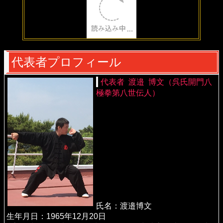
代表者プロフィール
代表者 渡邉 博文（呉氏開門八
極拳第八世伝人）
氏名：渡邉博文
生年月日：1965年12月20日