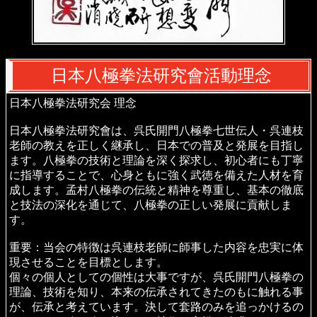
日本八極拳法研究會活動理念
日本八極拳法研究会 理念
日本八極拳法研究會は、呉氏開門八極拳七世伝人・呉連枝
老師の教えを正しく継承し、日本での普及と発展を目指し
ます。八極拳の技術と理論を深く探求し、初心者にも丁寧
に指導することで、心身ともに強く武徳を備えた人材を育
成します。孟村八極拳の伝統と精神を尊重し、基本の徹底
と技法の深化を通じて、八極拳の正しい発展に貢献しま
す。
重要：当会の特徴は呉連枝老師に師事した内容を忠実に体
現させることを目標とします。
個々の個人としての個性は大事ですが、呉氏開門八極拳の
理論、技術を知り、本来の伝承されてきたのもに触れる事
が、伝承と考えています。決して套路のみを追っかけるの