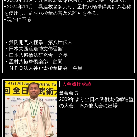
• 2016年11月：呉連枝老師を招聘し、3名の弟子を取る。
• 2024年11月：呉連枝老師より、孟村八極拳倶楽部の名称
を使用し、孟村八極拳の普及の許可を得る。
• 現在に至る
・呉氏開門八極拳 第八世伝人
・日本关西渡邉博文傳習館
・日本八極拳法研究會 会長
・孟村八極拳倶楽部 顧問
・ＮＰＯ法人神戸太極拳協会 会員
大会競技成績
当会会長
2009年より全日本武術太極拳連盟
の大会、その他大会に出場